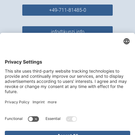
+49-711-81485-0
info@kunzi.info
Kontakt
Impressum
Datenschutz
Datenschutzeinstellungen
ANSCHRIFT
KUNZI IMMOBILIEN
Leobener Str. 82 A
70469 Stuttgart
Telefon
+49-711-81485-0
E-Mail
info@kunzi.info